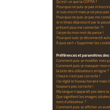
Qu’est-ce que la COPPA ?
Pourquoi ne puis-je pas m’inscrir
Je suis inscrit mais je ne peux pa
Pourquoi ne puis-je pas me conne
Je m’étais déjà inscrit par le pas
présent plus me connecter ?!
J’ai perdu mon mot de passe !
Pourquoi suis-je déconnecté au
À quoi sert « Supprimer les cookie
Préférences et paramètres des 
Comment puis-je modifier mes p
Comment puis-je masquer mon no
la liste des utilisateurs en ligne ?
L’heure n’est pas correcte !
J’ai réglé le fuseau horaire mais l
toujours pas correcte !
Ma langue n’apparaît pas dans la l
Que signifient les images située
nom d’utilisateur ?
Comment puis-je afficher un avat