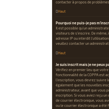
contacter à propos de problèmes d
Haut
Pourquoi ne puis-je pas m’inscr
Il est possible qu’un administrat
visiteurs de s’inscrire. De même,
adresse IP ou interdit l’utilisati
veuillez contacter un administra
Haut
Je suis inscrit mais je ne peux 
Vérifiez en premier lieu que votre
fonctionnalité de la COPPA est ac
l’inscription, vous devrez suivre
également que les nouvelles insc
administrateur, avant que vous pu
inscription. Si vous aviez reçu un
de courrier électronique, vous a
ou le courrier électronique a été f