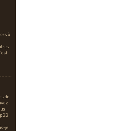
ccès à
utres
c’est
ns de
avez
ous
phpBB
is-je