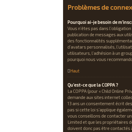
Problèmes de connexi
Pourquoi ai-je besoin de m’inscr
Vous n’êtes pas dans l’obligation 
publication de messages aux utili
des fonctionnalités supplémentair
d’avatars personnalisés, l’utilisa
utilisateurs, l’adhésion à un group
pourquoi nous vous recommandons
Haut
Qu’est-ce que la COPPA ?
La COPPA (pour « Child Online Pri
demande aux sites internet colle
13 ans un consentement écrit des
pas si cette loi s’applique égale
vous conseillons de contacter un 
Limited et que les propriétaires 
doivent donc pas être contactés à 