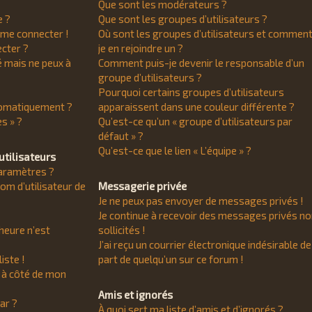
Que sont les modérateurs ?
e ?
Que sont les groupes d’utilisateurs ?
s me connecter !
Où sont les groupes d’utilisateurs et comment
cter ?
je en rejoindre un ?
sé mais ne peux à
Comment puis-je devenir le responsable d’un
groupe d’utilisateurs ?
Pourquoi certains groupes d’utilisateurs
tomatiquement ?
apparaissent dans une couleur différente ?
s » ?
Qu’est-ce qu’un « groupe d’utilisateurs par
défaut » ?
Qu’est-ce que le lien « L’équipe » ?
utilisateurs
aramètres ?
m d’utilisateur de
Messagerie privée
Je ne peux pas envoyer de messages privés !
Je continue à recevoir des messages privés n
’heure n’est
sollicités !
J’ai reçu un courrier électronique indésirable de
iste !
part de quelqu’un sur ce forum !
s à côté de mon
Amis et ignorés
ar ?
À quoi sert ma liste d’amis et d’ignorés ?