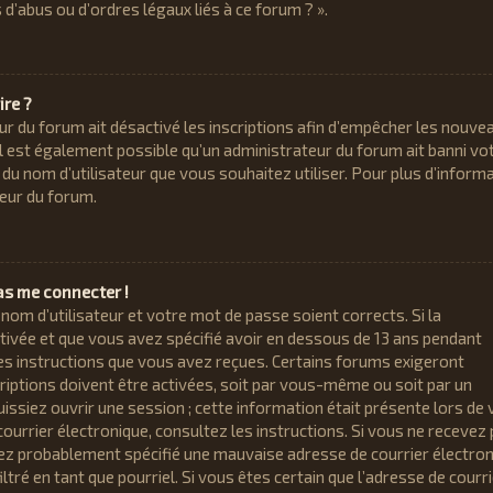
’abus ou d’ordres légaux liés à ce forum ? ».
ire ?
eur du forum ait désactivé les inscriptions afin d’empêcher les nouve
 il est également possible qu’un administrateur du forum ait banni vo
on du nom d’utilisateur que vous souhaitez utiliser. Pour plus d’inform
teur du forum.
pas me connecter !
 nom d’utilisateur et votre mot de passe soient corrects. Si la
tivée et que vous avez spécifié avoir en dessous de 13 ans pendant
 les instructions que vous avez reçues. Certains forums exigeront
riptions doivent être activées, soit par vous-même ou soit par un
issiez ouvrir une session ; cette information était présente lors de 
 courrier électronique, consultez les instructions. Si vous ne recevez
vez probablement spécifié une mauvaise adresse de courrier électro
iltré en tant que pourriel. Si vous êtes certain que l’adresse de courr