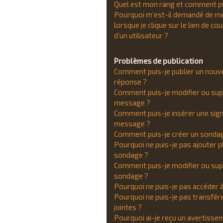
Quel est mon rang et comment pui
Pourquoi m’est-il demandé de m
lorsque je clique sur le lien de co
d’un utilisateur ?
Problèmes de publication
Comment puis-je publier un nouv
réponse ?
Comment puis-je modifier ou sup
message ?
Comment puis-je insérer une sig
message ?
Comment puis-je créer un sonda
Pourquoi ne puis-je pas ajouter p
sondage ?
Comment puis-je modifier ou sup
sondage ?
Pourquoi ne puis-je pas accéder 
Pourquoi ne puis-je pas transfére
jointes ?
Pourquoi ai-je reçu un avertisse