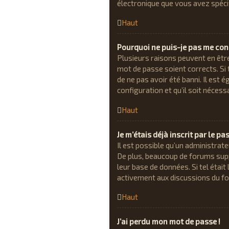
électronique que vous avez spéci
Haut
Pourquoi ne puis-je pas me con
Plusieurs raisons peuvent en êtr
mot de passe soient corrects. Si 
de ne pas avoir été banni. Il est 
configuration et qu’il soit nécessa
Haut
Je m’étais déjà inscrit par le p
Il est possible qu’un administra
De plus, beaucoup de forums suppr
leur base de données. Si tel était
activement aux discussions du f
Haut
J’ai perdu mon mot de passe !