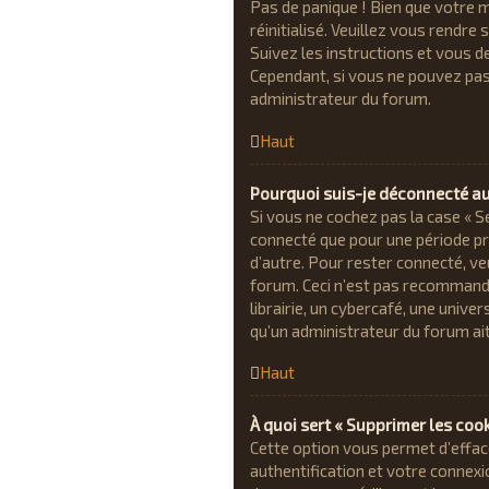
Pas de panique ! Bien que votre m
réinitialisé. Veuillez vous rendre
Suivez les instructions et vous 
Cependant, si vous ne pouvez pas 
administrateur du forum.
Haut
Pourquoi suis-je déconnecté 
Si vous ne cochez pas la case « S
connecté que pour une période pré
d’autre. Pour rester connecté, ve
forum. Ceci n’est pas recommand
librairie, un cybercafé, une univer
qu’un administrateur du forum ait
Haut
À quoi sert « Supprimer les cook
Cette option vous permet d’effac
authentification et votre connex