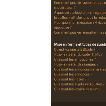
Comment puis-je rapporter des 
modérateur ?
À quoi sert le bouton « Enregist
brouillon » affiché lors de la réda
Pourquoi mon message a-t-il bes
approuvé ?
Comment puis-je remonter mes s
Mise en forme et types de sujet
Qu’est-ce que le BBCode ?
Puis-je insérer du code HTML ?
Que sont les émoticônes ?
Puis-je insérer des images ?
Que sont les annonces générales
Que sont les annonces ?
Que sont les notes ?
Que sont les sujets verrouillés ?
Que sont les icônes de sujet ?