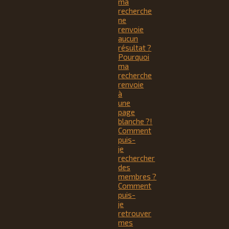
ma
recherche
ne
renvoie
aucun
résultat ?
Pourquoi
ma
recherche
renvoie
à
une
page
blanche ?!
Comment
puis-
je
rechercher
des
membres ?
Comment
puis-
je
retrouver
mes