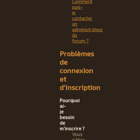
Comment
puis-
je
contacter
un
administrateur
du
forum ?
Problèmes
de
connexion
et
d’inscription
Pourquoi
ai-
je
besoin
de
m’inscrire ?
Vous
n’êtes