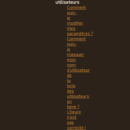
utilisateurs
Comment
puis-
je
modifier
mes
paramètres ?
Comment
puis-
je
masquer
mon
nom
d’utilisateur
de
la
liste
des
utilisateurs
en
ligne ?
L’heure
n’est
pas
correcte !