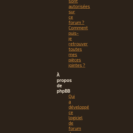
sont
autorisées
sur
ce
forum ?
Comment
puis-
je
retrouver
toutes
mes
pièces
jointes ?
À
propos
de
phpBB
Qui
a
développé
ce
logiciel
de
forum