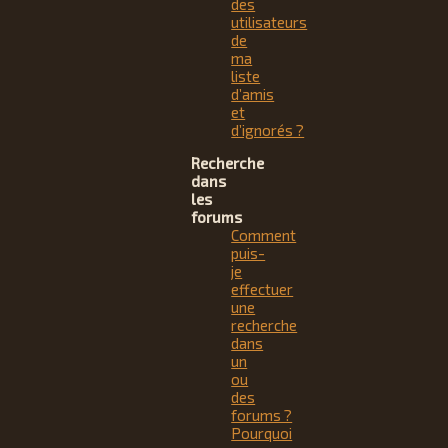
des
utilisateurs
de
ma
liste
d’amis
et
d’ignorés ?
Recherche
dans
les
forums
Comment
puis-
je
effectuer
une
recherche
dans
un
ou
des
forums ?
Pourquoi