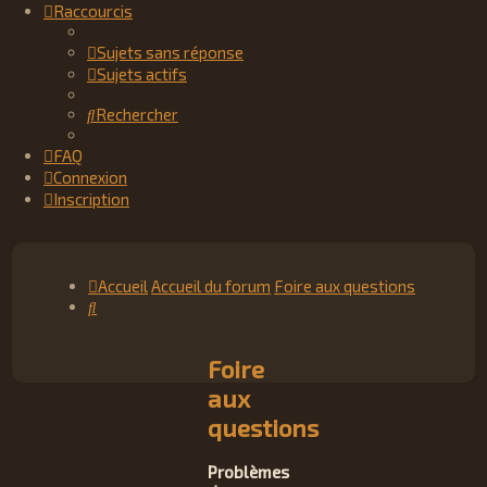
Raccourcis
Sujets sans réponse
Sujets actifs
Rechercher
FAQ
Connexion
Inscription
Accueil
Accueil du forum
Foire aux questions
Rechercher
Foire
aux
questions
Problèmes