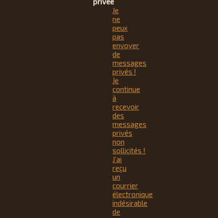
privée
Je
ne
peux
pas
envoyer
de
messages
privés !
Je
continue
à
recevoir
des
messages
privés
non
sollicités !
J’ai
reçu
un
courrier
électronique
indésirable
de