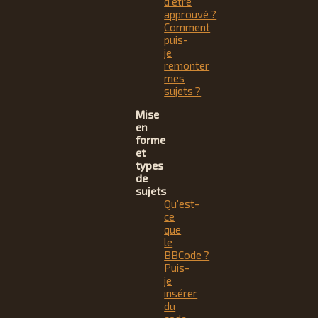
d’être
approuvé ?
Comment
puis-
je
remonter
mes
sujets ?
Mise
en
forme
et
types
de
sujets
Qu’est-
ce
que
le
BBCode ?
Puis-
je
insérer
du