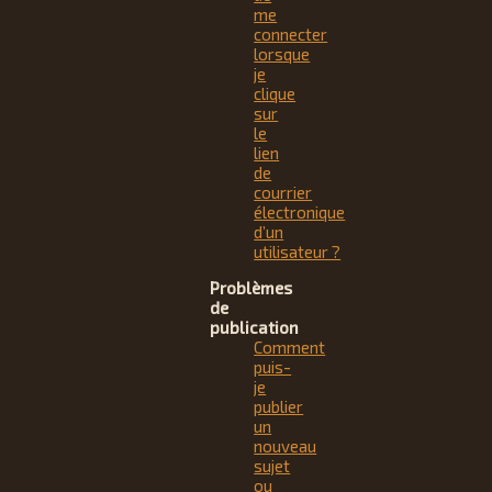
me
connecter
lorsque
je
clique
sur
le
lien
de
courrier
électronique
d’un
utilisateur ?
Problèmes
de
publication
Comment
puis-
je
publier
un
nouveau
sujet
ou