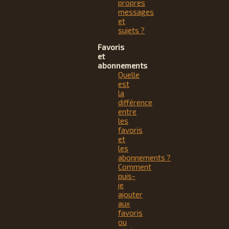
propres
messages
et
sujets ?
Favoris
et
abonnements
Quelle
est
la
différence
entre
les
favoris
et
les
abonnements ?
Comment
puis-
je
ajouter
aux
favoris
ou