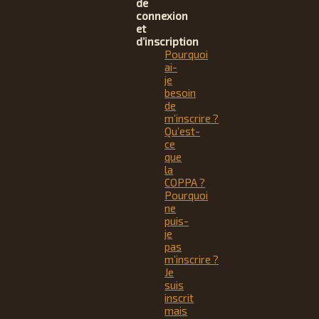
de
connexion
et
d’inscription
Pourquoi
ai-
je
besoin
de
m’inscrire ?
Qu’est-
ce
que
la
COPPA ?
Pourquoi
ne
puis-
je
pas
m’inscrire ?
Je
suis
inscrit
mais