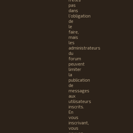
pas
dans
l’obligation
de
le
faire,
mais
les
administrateurs
du
forum
peuvent
limiter
la
publication
de
messages
aux
utilisateurs
inscrits.
En
vous
inscrivant,
vous