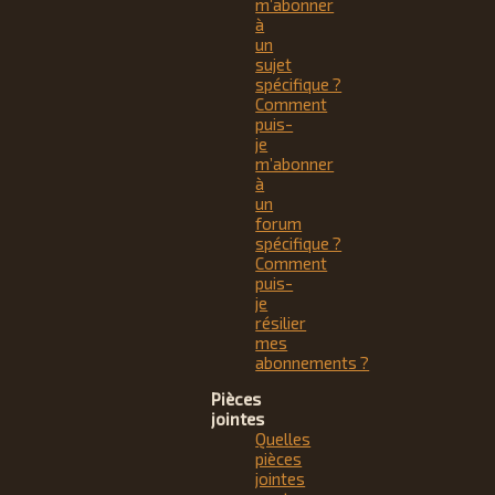
m’abonner
à
un
sujet
spécifique ?
Comment
puis-
je
m’abonner
à
un
forum
spécifique ?
Comment
puis-
je
résilier
mes
abonnements ?
Pièces
jointes
Quelles
pièces
jointes