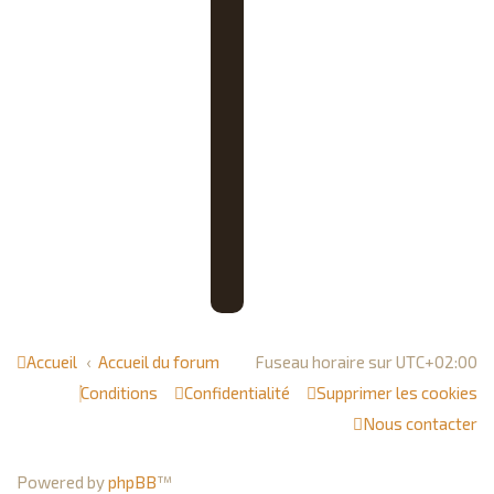
Adresse de courriel :
Cette adresse doit correspondre
à l’adresse de courriel associée à
votre compte. Si vous ne l’avez
jamais modifié depuis le panneau
de contrôle de l’utilisateur, il
s’agit de l’adresse de courriel que
vous avez spécifiée lors de votre
inscription.
Accueil
Accueil du forum
Fuseau horaire sur
UTC+02:00
Conditions
Confidentialité
Supprimer les cookies
Nous contacter
Powered by
phpBB
™