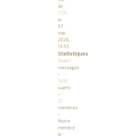
de
1176
le
07
mai
2026,
15:53
Statistiques
54967
messages
•
3516
sujets
•
55
membres
•
Notre
membre
le