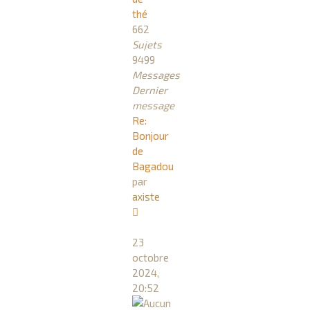
thé
662
Sujets
9499
Messages
Dernier
message
Re:
Bonjour
de
Bagadou
par
axiste
Consulter
le
23
dernier
octobre
message
2024,
20:52