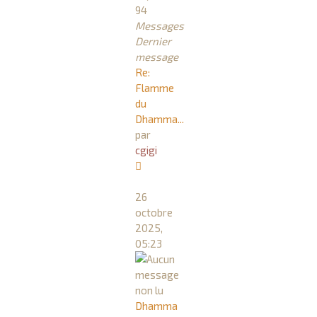
94
Messages
Dernier
message
Re:
Flamme
du
Dhamma...
par
cgigi
Consulter
le
26
dernier
octobre
message
2025,
05:23
Dhamma