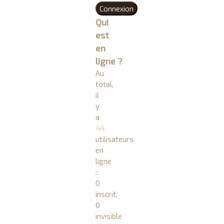
Qui
est
en
ligne ?
Au
total,
il
y
a
44
utilisateurs
en
ligne
::
0
inscrit,
0
invisible