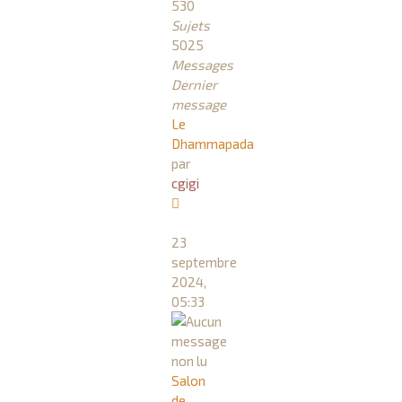
530
Sujets
5025
Messages
Dernier
message
Le
Dhammapada
par
cgigi
Consulter
le
23
dernier
septembre
message
2024,
05:33
Salon
de