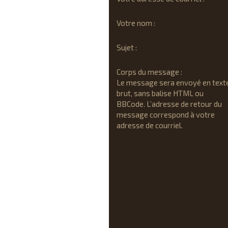
Votre nom :
Sujet :
Corps du message :
Le message sera envoyé en text
brut, sans balise HTML ou
BBCode. L’adresse de retour du
message correspond à votre
adresse de courriel.