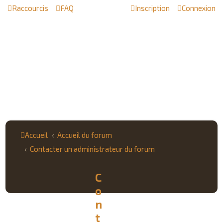
Raccourcis
FAQ
Inscription
Connexion
Accueil
Accueil du forum
Contacter un administrateur du forum
C
o
n
t