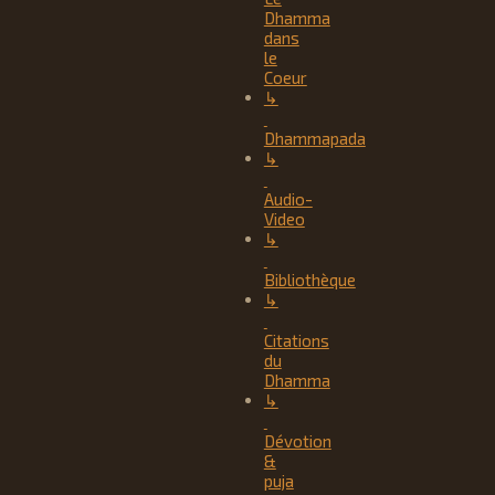
Dhamma
dans
le
Coeur
↳
Dhammapada
↳
Audio-
Video
↳
Bibliothèque
↳
Citations
du
Dhamma
↳
Dévotion
&
puja