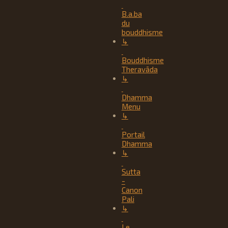
B.a.ba
du
bouddhisme
↳
Bouddhisme
Theravāda
↳
Dhamma
Menu
↳
Portail
Dhamma
↳
Sutta
-
Canon
Pali
↳
Le