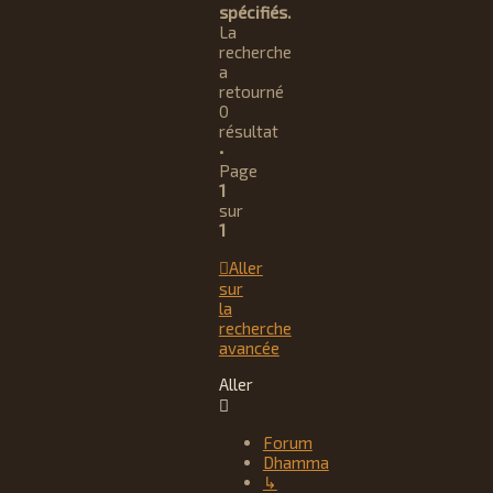
spécifiés.
La
recherche
a
retourné
0
résultat
•
Page
1
sur
1
Aller
sur
la
recherche
avancée
Aller
Forum
Dhamma
↳