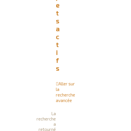
e
r
t
c
s
h
a
e
c
r
t
i
f
s
Aller sur
la
recherche
avancée
La
recherche
a
retourné