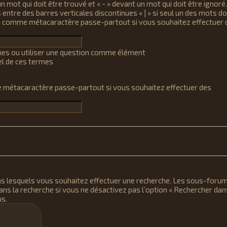
n mot qui doit être trouvé et « - » devant un mot qui doit être ignoré.
entre des barres verticales discontinues « | » si seul un des mots do
 * » comme métacaractère passe-partout si vous souhaitez effectuer 
es ou utiliser une question comme élément
l de ces termes
me métacaractère passe-partout si vous souhaitez effectuer des
ns lesquels vous souhaitez effectuer une recherche. Les sous-foru
s la recherche si vous ne désactivez pas l’option « Rechercher dan
us.