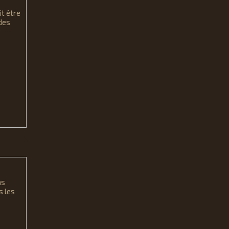
it être
des
ms
s les