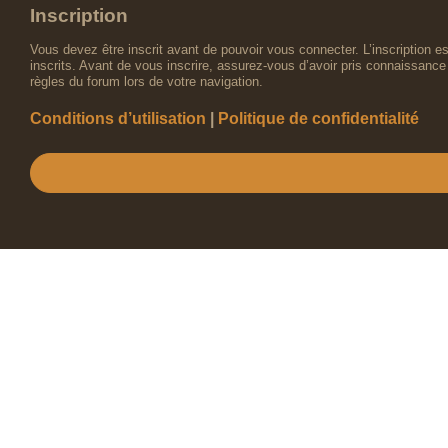
Inscription
Vous devez être inscrit avant de pouvoir vous connecter. L’inscription 
inscrits. Avant de vous inscrire, assurez-vous d’avoir pris connaissance 
règles du forum lors de votre navigation.
Conditions d’utilisation
|
Politique de confidentialité