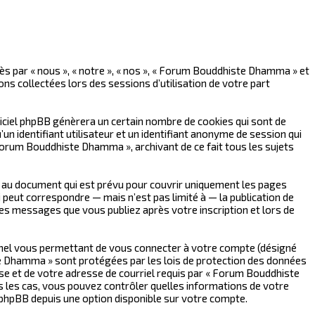
ès par « nous », « notre », « nos », « Forum Bouddhiste Dhamma » et
ns collectées lors des sessions d’utilisation de votre part
ciel phpBB génèrera un certain nombre de cookies qui sont de
n identifiant utilisateur et un identifiant anonyme de session qui
Forum Bouddhiste Dhamma », archivant de ce fait tous les sujets
au document qui est prévu pour couvrir uniquement les pages
 peut correspondre — mais n’est pas limité à — la publication de
es messages que vous publiez après votre inscription et lors de
onnel vous permettant de vous connecter à votre compte (désigné
te Dhamma » sont protégées par les lois de protection des données
sse et de votre adresse de courriel requis par « Forum Bouddhiste
s les cas, vous pouvez contrôler quelles informations de votre
l phpBB depuis une option disponible sur votre compte.