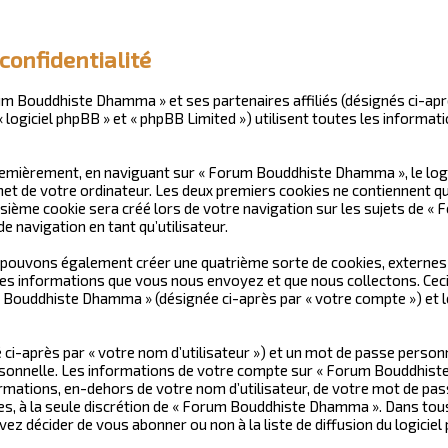
onfidentialité
rum Bouddhiste Dhamma » et ses partenaires affiliés (désignés ci-apr
ogiciel phpBB » et « phpBB Limited ») utilisent toutes les informatio
remièrement, en naviguant sur « Forum Bouddhiste Dhamma », le logi
et de votre ordinateur. Les deux premiers cookies ne contiennent qu’u
ième cookie sera créé lors de votre navigation sur les sujets de « 
 navigation en tant qu’utilisateur.
pouvons également créer une quatrième sorte de cookies, externes 
les informations que vous nous envoyez et que nous collectons. Ceci
m Bouddhiste Dhamma » (désignée ci-après par « votre compte ») et l
 ci-après par « votre nom d’utilisateur ») et un mot de passe pers
personnelle. Les informations de votre compte sur « Forum Bouddhis
ormations, en-dehors de votre nom d’utilisateur, de votre mot de pa
ves, à la seule discrétion de « Forum Bouddhiste Dhamma ». Dans tou
z décider de vous abonner ou non à la liste de diffusion du logicie