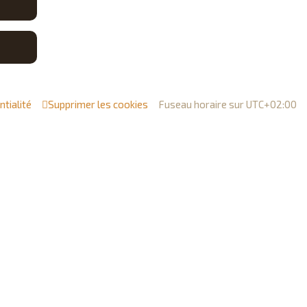
h
e
r
ntialité
Supprimer les cookies
Fuseau horaire sur
UTC+02:00