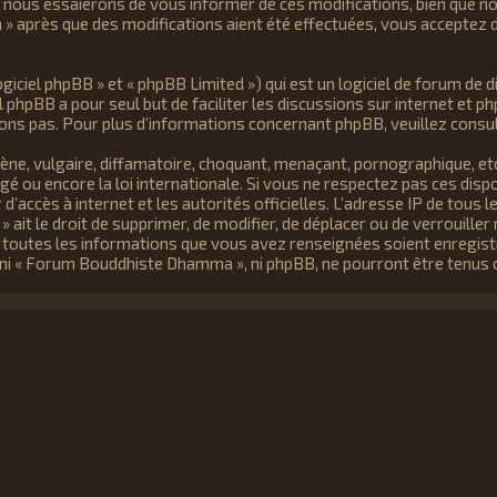
nous essaierons de vous informer de ces modifications, bien que n
 » après que des modifications aient été effectuées, vous acceptez 
ciel phpBB » et « phpBB Limited ») qui est un logiciel de forum de d
iel phpBB a pour seul but de faciliter les discussions sur internet e
ons pas. Pour plus d’informations concernant phpBB, veuillez consu
ne, vulgaire, diffamatoire, choquant, menaçant, pornographique, etc.
 ou encore la loi internationale. Si vous ne respectez pas ces dis
r d’accès à internet et les autorités officielles. L’adresse IP de tou
ait le droit de supprimer, de modifier, de déplacer ou de verrouille
ue toutes les informations que vous avez renseignées soient enregis
, ni « Forum Bouddhiste Dhamma », ni phpBB, ne pourront être tenus