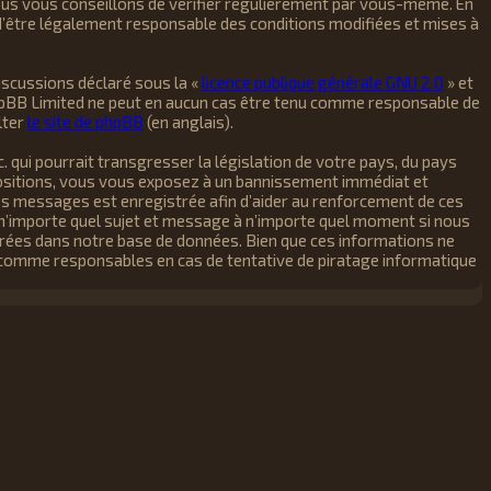
ous vous conseillons de vérifier régulièrement par vous-même. En
d’être légalement responsable des conditions modifiées et mises à
iscussions déclaré sous la «
licence publique générale GNU 2.0
» et
t phpBB Limited ne peut en aucun cas être tenu comme responsable de
lter
le site de phpBB
(en anglais).
 qui pourrait transgresser la législation de votre pays, du pays
positions, vous vous exposez à un bannissement immédiat et
s les messages est enregistrée afin d’aider au renforcement de ces
r n’importe quel sujet et message à n’importe quel moment si nous
trées dans notre base de données. Bien que ces informations ne
 comme responsables en cas de tentative de piratage informatique