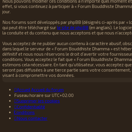
Nous pouvons modifier ces conditions à n’importe quel moment et 
effet, si vous continuez à participer à « Forum Bouddhiste Dhamma
jour.
Nos forums sont développés par phpBB (désignés ci-après par « logi
qui peut être téléchargé sur
le site de phpBB
(en anglais). Le logic
la conduite et du contenu que nous acceptons et que nous n’accept
Vous acceptez de ne publier aucun contenu à caractère abusif, obscè
dans lequel le serveur de « Forum Bouddhiste Dhamma » est hébergé
définitif et nous nous réservons le droit d’avertir votre fournisseu
conditions. Vous acceptez le fait que « Forum Bouddhiste Dhamma » 
estimons cela nécessaire. En tant qu’utilisateur, vous acceptez q
seront pas diffusées à une tierce partie sans votre consentement
visant à compromettre vos données.
Accueil
Accueil du forum
Fuseau horaire sur
UTC+02:00
Supprimer les cookies
Confidentialité
Conditions
Nous contacter