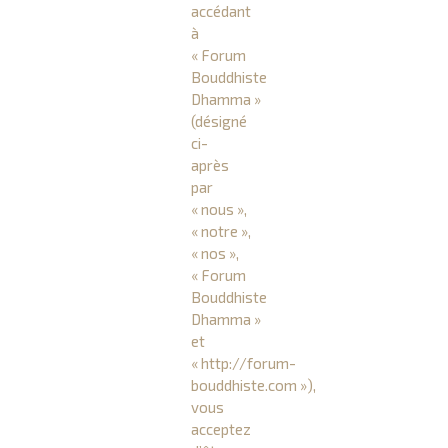
accédant
à
« Forum
Bouddhiste
Dhamma »
(désigné
ci-
après
par
« nous »,
« notre »,
« nos »,
« Forum
Bouddhiste
Dhamma »
et
« http://forum-
bouddhiste.com »),
vous
acceptez