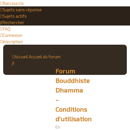
Raccourcis
Sujets sans réponse
Sujets actifs
Rechercher
FAQ
Connexion
Inscription
Accueil
Accueil du forum
Rechercher
Forum
Bouddhiste
Dhamma
-
Conditions
d’utilisation
En