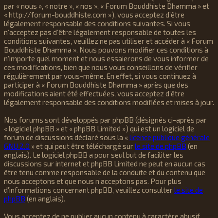
par « nous », « notre », « nos », « Forum Bouddhiste Dhamma » et
« http://forum-bouddhiste.com »), vous acceptez d’être
légalement responsable des conditions suivantes. Si vous
n’acceptez pas d’être légalement responsable de toutes les
conditions suivantes, veuillez ne pas utiliser et accéder à « Forum
Bouddhiste Dhamma ». Nous pouvons modifier ces conditions à
n’importe quel moment et nous essaierons de vous informer de
ces modifications, bien que nous vous conseillons de vérifier
régulièrement par vous-même. En effet, si vous continuez à
participer à « Forum Bouddhiste Dhamma » après que des
modifications aient été effectuées, vous acceptez d’être
légalement responsable des conditions modifiées et mises à jour.
Nos forums sont développés par phpBB (désignés ci-après par
« logiciel phpBB » et « phpBB Limited ») qui est un logiciel de
forum de discussions déclaré sous la «
licence publique générale
GNU 2.0
» et qui peut être téléchargé sur
le site de phpBB
(en
anglais). Le logiciel phpBB a pour seul but de faciliter les
discussions sur internet et phpBB Limited ne peut en aucun cas
être tenu comme responsable de la conduite et du contenu que
nous acceptons et que nous n’acceptons pas. Pour plus
d’informations concernant phpBB, veuillez consulter
le site de
phpBB
(en anglais).
Vous acceptez de ne publier aucun contenu à caractère abusif,