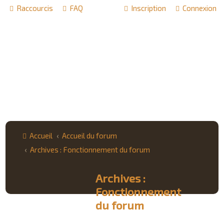
Raccourcis
FAQ
Inscription
Connexion
Accueil
Accueil du forum
Archives : Fonctionnement du forum
Archives :
Fonctionnement
du forum