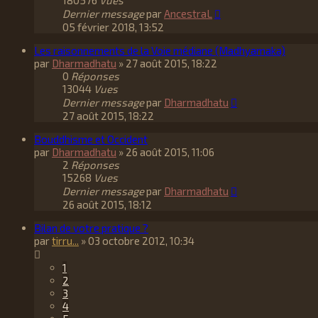
180576
Vues
Dernier message
par
AncestraL
05 février 2018, 13:52
Les raisonnements de la Voie médiane (Madhyamaka)
par
Dharmadhatu
»
27 août 2015, 18:22
0
Réponses
13044
Vues
Dernier message
par
Dharmadhatu
27 août 2015, 18:22
Bouddhisme et Occident
par
Dharmadhatu
»
26 août 2015, 11:06
2
Réponses
15268
Vues
Dernier message
par
Dharmadhatu
26 août 2015, 18:12
Bilan de votre pratique ?
par
tirru...
»
03 octobre 2012, 10:34
1
2
3
4