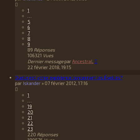
1
…
5
6
7
8
9
89
Réponses
106321
Vues
Dernier message
par
AncestraL
22 février 2018, 19:15
Quelle est votre expérience concernant les Éveillés?
par
Iskander
»
07 février 2012, 17:16
1
…
19
20
21
22
23
220
Réponses