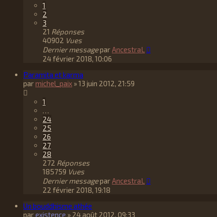
1
2
3
21
Réponses
40902
Vues
Dernier message
par
AncestraL
24 février 2018, 10:06
Paramita et karma
par
michel_paix
»
13 juin 2012, 21:59
1
…
24
25
26
27
28
272
Réponses
185759
Vues
Dernier message
par
AncestraL
22 février 2018, 19:18
Un bouddhisme athée
par
existence
»
24 août 2012, 09:33