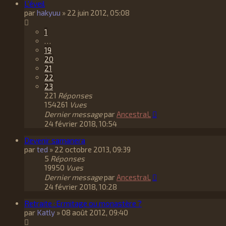
L'éveil
par
hakyuu
»
22 juin 2012, 05:08
1
…
19
20
21
22
23
221
Réponses
154261
Vues
Dernier message
par
AncestraL
24 février 2018, 10:54
Devenir samanera
par
ted
»
22 octobre 2013, 09:39
5
Réponses
19950
Vues
Dernier message
par
AncestraL
24 février 2018, 10:28
Retraite : Ermitage ou monastère ?
par
Katly
»
08 août 2012, 09:40