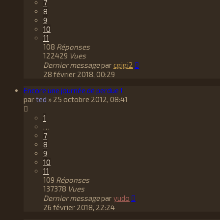
7
8
9
10
11
108
Réponses
122429
Vues
Dernier message
par
cgigi2
28 février 2018, 00:29
Encore une journée de perdue !
par
ted
»
25 octobre 2012, 08:41
1
…
7
8
9
10
11
109
Réponses
137378
Vues
Dernier message
par
yudo
26 février 2018, 22:24