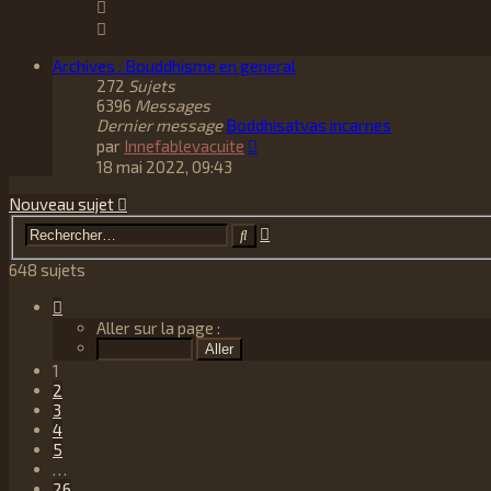
Archives : Bouddhisme en general
272
Sujets
6396
Messages
Dernier message
Boddhisatvas incarnes
Consulter
par
Innefablevacuite
le
18 mai 2022, 09:43
dernier
message
Nouveau sujet
Recherche
Rechercher
avancée
648 sujets
Page
1
Aller sur la page :
sur
26
1
2
3
4
5
…
26