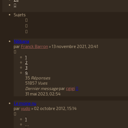
Suivant
Sujets
Nibbana
par
Franck Barron
»
13 novembre 2021, 20:41
1
2
3
4
35
Réponses
51857
Vues
Dernier message
par
cgigi
31 mai 2023, 02:54
Le moine nu
par
yudo
»
02 octobre 2012, 15:14
1
…